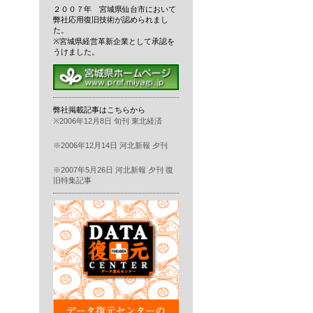
２００７年 宮城県仙台市において
弊社応用復旧技術が認められまし
た。
※宮城県経営革新企業として承認を
うけました。
弊社掲載記事はこちらから
※2006年12月8日 旬刊 東北経済
※2006年12月14日 河北新報 夕刊
※2007年5月26日 河北新報 夕刊 復
旧特集記事