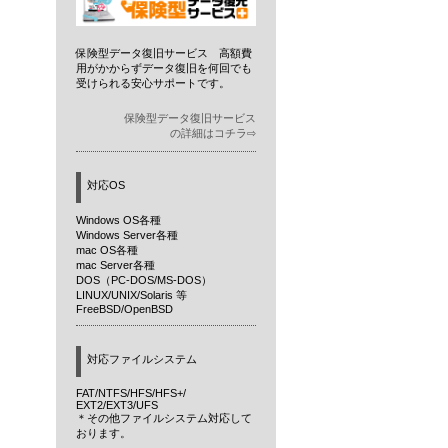
保険型データ復旧サービス 高額費
用がかからずデータ復旧を何回でも
受けられる安心サポートです。
保険型データ復旧サービス
の詳細はコチラ⇨
対応OS
Windows OS各種
Windows Server各種
mac OS各種
mac Server各種
DOS（PC-DOS/MS-DOS）
LINUX/UNIX/Solaris 等
FreeBSD/OpenBSD
対応ファイルシステム
FAT/NTFS/HFS/HFS+/
EXT2/EXT3/UFS
＊その他ファイルシステム対応して
おります。