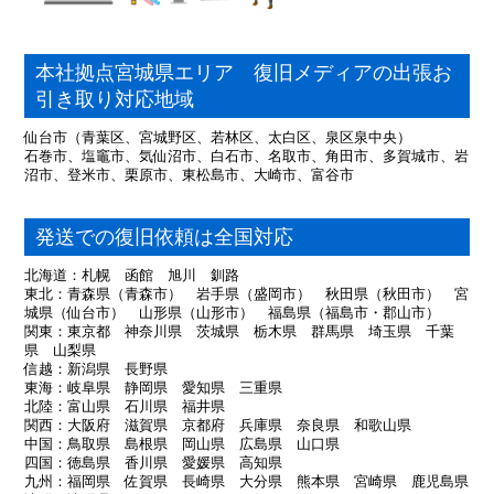
本社拠点宮城県エリア 復旧メディアの出張お
引き取り対応地域
仙台市（青葉区、宮城野区、若林区、太白区、泉区泉中央）
石巻市、塩竈市、気仙沼市、白石市、名取市、角田市、多賀城市、岩
沼市、登米市、栗原市、東松島市、大崎市、富谷市
発送での復旧依頼は全国対応
北海道：札幌 函館 旭川 釧路
東北：青森県（青森市） 岩手県（盛岡市） 秋田県（秋田市） 宮
城県（仙台市） 山形県（山形市） 福島県（福島市・郡山市）
関東：東京都 神奈川県 茨城県 栃木県 群馬県 埼玉県 千葉
県 山梨県
信越：新潟県 長野県
東海：岐阜県 静岡県 愛知県 三重県
北陸：富山県 石川県 福井県
関西：大阪府 滋賀県 京都府 兵庫県 奈良県 和歌山県
中国：鳥取県 島根県 岡山県 広島県 山口県
四国：徳島県 香川県 愛媛県 高知県
九州：福岡県 佐賀県 長崎県 大分県 熊本県 宮崎県 鹿児島県