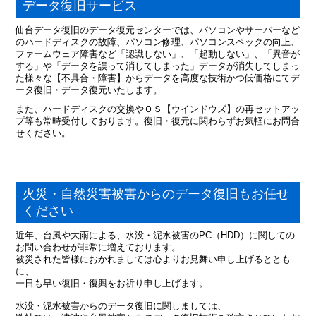
データ復旧サービス
仙台データ復旧のデータ復元センターでは、パソコンやサーバーなど
のハードディスクの故障、パソコン修理、パソコンスペックの向上、
ファームウェア障害など「認識しない」、「起動しない」、「異音が
する」や「データを誤って消してしまった」データが消失してしまっ
た様々な【不具合・障害】からデータを高度な技術かつ低価格にてデ
ータ復旧・データ復元いたします。
また、ハードディスクの交換やＯＳ【ウインドウズ】の再セットアッ
プ等も常時受付しております。復旧・復元に関わらずお気軽にお問合
せください。
火災・自然災害被害からのデータ復旧もお任せ
ください
近年、台風や大雨による、水没・泥水被害のPC（HDD）に関しての
お問い合わせが非常に増えております。
被災された皆様におかれましては心よりお見舞い申し上げるととも
に、
一日も早い復旧・復興をお祈り申し上げます。
水没・泥水被害からのデータ復旧に関しましては、