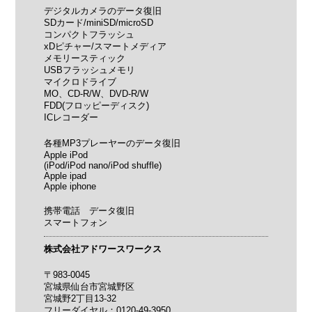
デジタルカメラのデータ復旧
SDカード/miniSD/microSD
コンパクトフラッシュ
xDピチャー/スマートメディア
メモリースティック
USBフラッシュメモリ
マイクロドライブ
MO、CD-R/W、DVD-R/W
FDD(フロッピーディスク)
ICレコーダー
各種MP3プレーヤーのデータ復旧
Apple iPod
(iPod/iPod nano/iPod shuffle)
Apple ipad
Apple iphone
携帯電話 データ復旧
スマートフォン
株式会社アドワースワークス
〒983-0045
宮城県仙台市宮城野区
宮城野2丁目13-32
フリーダイヤル：0120-49-3950