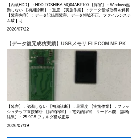
【内蔵HDD】：HDD TOSHIBA MQ04ABF100 【障害】：Windows起
動しない 【初期診断】：重度 【実施作業】：データ領域取得＆解析
【障害内容】：データ記録面障害、データ領域不正、ファイルシステ
ム破 […]
2026/07/22
【データ復元成功実績】USBメモリ ELECOM MF-PKU3032GBU 32GB
【障害】：認識しない 【初期診断】：最重度 【実施作業】：フラッ
シュチップ直接解析 【障害内容】：電気的障害、リード不能 【診断
結果】：25.9GB フォルダ構成正常
2026/07/19