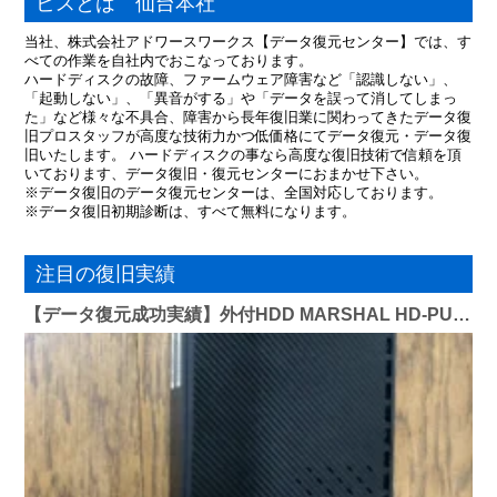
ビスとは 仙台本社
当社、株式会社アドワースワークス【データ復元センター】では、す
べての作業を自社内でおこなっております。
ハードディスクの故障、ファームウェア障害など「認識しない」、
「起動しない」、「異音がする」や「データを誤って消してしまっ
た」など様々な不具合、障害から長年復旧業に関わってきたデータ復
旧プロスタッフが高度な技術力かつ低価格にてデータ復元・データ復
旧いたします。 ハードディスクの事なら高度な復旧技術で信頼を頂
いております、データ復旧・復元センターにおまかせ下さい。
※データ復旧のデータ復元センターは、全国対応しております。
※データ復旧初期診断は、すべて無料になります。
注目の復旧実績
【データ復元成功実績】外付HDD MARSHAL HD-PUU3 4TB