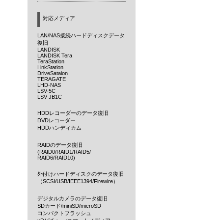
対応メディア
LAN/NAS接続ハードディスクデータ
復旧
LANDISK
LANDISK Tera
TeraStation
LinkStation
DriveSataion
TERAGATE
LHD-NAS
LSV-5C
LSV-JB1C
HDDレコーダーのデータ復旧
DVDレコーダー
HDDハンディカム
RAIDのデータ復旧
(RAID0/RAID1/RAID5/
RAID6/RAID10)
外付けハードディスクのデータ復旧
（SCSI/USB/IEEE1394/Firewire）
デジタルカメラのデータ復旧
SDカード/miniSD/microSD
コンパクトフラッシュ