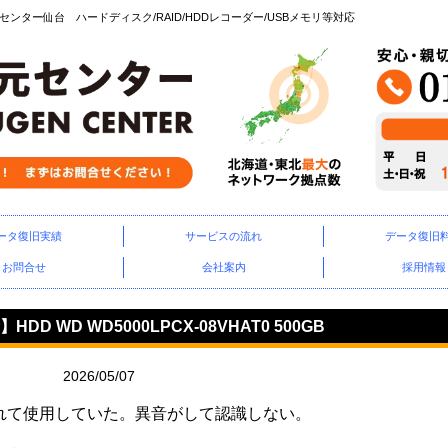
ター仙台 ハードディスク/RAID/HDDレコーダー/USBメモリ等対応
ータ復旧実績
サービスの流れ
データ復旧
お問合せ
会社案内
採用情報
WD WD5000LPCX-08VHAT0 500GB
2026/05/07
れて使用していた。異音がして認識しない。