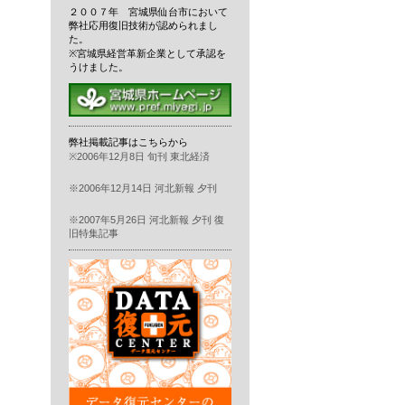
２００７年 宮城県仙台市において
弊社応用復旧技術が認められまし
た。
※宮城県経営革新企業として承認を
うけました。
弊社掲載記事はこちらから
※2006年12月8日 旬刊 東北経済
※2006年12月14日 河北新報 夕刊
※2007年5月26日 河北新報 夕刊 復
旧特集記事