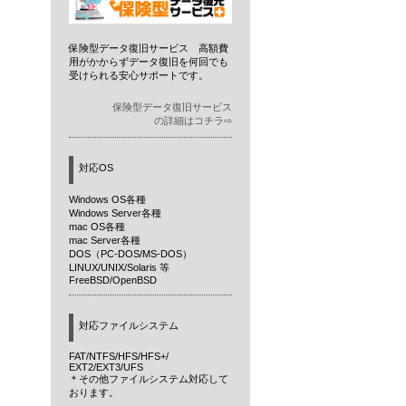
保険型データ復旧サービス 高額費
用がかからずデータ復旧を何回でも
受けられる安心サポートです。
保険型データ復旧サービス
の詳細はコチラ⇨
対応OS
Windows OS各種
Windows Server各種
mac OS各種
mac Server各種
DOS（PC-DOS/MS-DOS）
LINUX/UNIX/Solaris 等
FreeBSD/OpenBSD
対応ファイルシステム
FAT/NTFS/HFS/HFS+/
EXT2/EXT3/UFS
＊その他ファイルシステム対応して
おります。