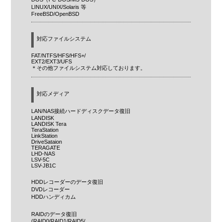
LINUX/UNIX/Solaris 等
FreeBSD/OpenBSD
対応ファイルシステム
FAT/NTFS/HFS/HFS+/
EXT2/EXT3/UFS
＊その他ファイルシステム対応しております。
対応メディア
LAN/NAS接続ハードディスクデータ復旧
LANDISK
LANDISK Tera
TeraStation
LinkStation
DriveSataion
TERAGATE
LHD-NAS
LSV-5C
LSV-JB1C
HDDレコーダーのデータ復旧
DVDレコーダー
HDDハンディカム
RAIDのデータ復旧
(RAID0/RAID1/RAID5/