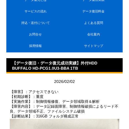
サービスの流れ
データ復旧料金
持込・送付について
よくある質問
お問合せ
会社案内
採用情報
サイトマップ
【データ復旧・データ復元成功実績】外付HDD
BUFFALO HD-PCG1.0U3-BBA 1TB
2026/02/02
【障害】：アクセスできない
【初期診断】：重度
【実施作業】：制御情報修復、データ領域取得＆解析
【障害内容】：データ記録面障害、制御情報破損によるリード不
良、データ領域不正、ファイルシステム破損
【診断結果】：316GB フォルダ構成正常