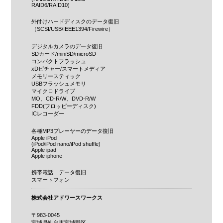
RAID6/RAID10)
外付けハードディスクのデータ復旧
（SCSI/USB/IEEE1394/Firewire）
デジタルカメラのデータ復旧
SDカード/miniSD/microSD
コンパクトフラッシュ
xDピチャー/スマートメディア
メモリースティック
USBフラッシュメモリ
マイクロドライブ
MO、CD-R/W、DVD-R/W
FDD(フロッピーディスク)
ICレコーダー
各種MP3プレーヤーのデータ復旧
Apple iPod
(iPod/iPod nano/iPod shuffle)
Apple ipad
Apple iphone
携帯電話 データ復旧
スマートフォン
株式会社アドワースワークス
〒983-0045
宮城県仙台市宮城野区