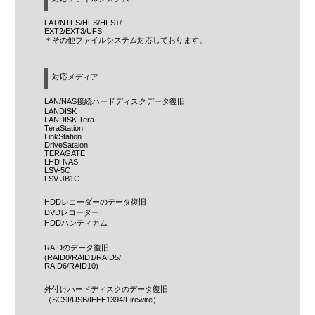
FAT/NTFS/HFS/HFS+/
EXT2/EXT3/UFS
＊その他ファイルシステム対応しております。
対応メディア
LAN/NAS接続ハードディスクデータ復旧
LANDISK
LANDISK Tera
TeraStation
LinkStation
DriveSataion
TERAGATE
LHD-NAS
LSV-5C
LSV-JB1C
HDDレコーダーのデータ復旧
DVDレコーダー
HDDハンディカム
RAIDのデータ復旧
(RAID0/RAID1/RAID5/
RAID6/RAID10)
外付けハードディスクのデータ復旧
（SCSI/USB/IEEE1394/Firewire）