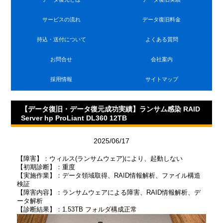
サービスの流れ
データ復旧料金
持込・送付について
よくある質問
お問合せ
会社案内
採用情報
サイトマップ
【データ復旧・データ復元成功実績】ランサム感染 RAID
Server hp ProLiant DL360 12TB
2025/06/17
【障害】：ウィルス(ランサムウェア)により、起動しない
【初期診断】：重度
【実施作業】：データ領域取得、RAID情報解析、ファイル構造
検証
【障害内容】：ランサムウェアによる障害、RAID情報解析、デ
ータ解析
【診断結果】：1.53TB フォルダ構成正常