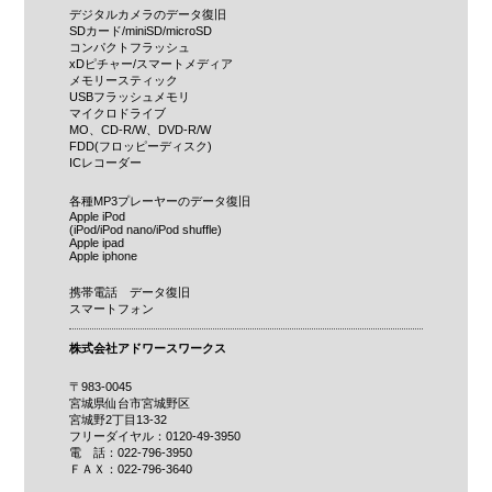
デジタルカメラのデータ復旧
SDカード/miniSD/microSD
コンパクトフラッシュ
xDピチャー/スマートメディア
メモリースティック
USBフラッシュメモリ
マイクロドライブ
MO、CD-R/W、DVD-R/W
FDD(フロッピーディスク)
ICレコーダー
各種MP3プレーヤーのデータ復旧
Apple iPod
(iPod/iPod nano/iPod shuffle)
Apple ipad
Apple iphone
携帯電話 データ復旧
スマートフォン
株式会社アドワースワークス
〒983-0045
宮城県仙台市宮城野区
宮城野2丁目13-32
フリーダイヤル：0120-49-3950
電 話：022-796-3950
ＦＡＸ：022-796-3640