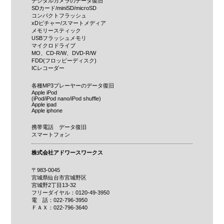
デジタルカメラのデータ復旧
SDカード/miniSD/microSD
コンパクトフラッシュ
xDピチャー/スマートメディア
メモリースティック
USBフラッシュメモリ
マイクロドライブ
MO、CD-R/W、DVD-R/W
FDD(フロッピーディスク)
ICレコーダー
各種MP3プレーヤーのデータ復旧
Apple iPod
(iPod/iPod nano/iPod shuffle)
Apple ipad
Apple iphone
携帯電話 データ復旧
スマートフォン
株式会社アドワースワークス
〒983-0045
宮城県仙台市宮城野区
宮城野2丁目13-32
フリーダイヤル：0120-49-3950
電 話：022-796-3950
ＦＡＸ：022-796-3640