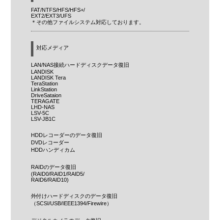
FAT/NTFS/HFS/HFS+/
EXT2/EXT3/UFS
＊その他ファイルシステム対応しております。
対応メディア
LAN/NAS接続ハードディスクデータ復旧
LANDISK
LANDISK Tera
TeraStation
LinkStation
DriveSataion
TERAGATE
LHD-NAS
LSV-5C
LSV-JB1C
HDDレコーダーのデータ復旧
DVDレコーダー
HDDハンディカム
RAIDのデータ復旧
(RAID0/RAID1/RAID5/
RAID6/RAID10)
外付けハードディスクのデータ復旧
（SCSI/USB/IEEE1394/Firewire）